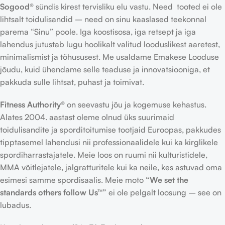
Sogood®
sündis kirest tervisliku elu vastu. Need tooted ei ole
lihtsalt toidulisandid – need on sinu kaaslased teekonnal
parema “Sinu” poole. Iga koostisosa, iga retsept ja iga
lahendus jutustab lugu hoolikalt valitud looduslikest aaretest,
minimalismist ja tõhususest. Me usaldame Emakese Looduse
jõudu, kuid ühendame selle teaduse ja innovatsiooniga, et
pakkuda sulle lihtsat, puhast ja toimivat.
Fitness Authority®
on seevastu jõu ja kogemuse kehastus.
Alates 2004. aastast oleme olnud üks suurimaid
toidulisandite ja sporditoitumise tootjaid Euroopas, pakkudes
tipptasemel lahendusi nii professionaalidele kui ka kirglikele
spordiharrastajatele. Meie loos on ruumi nii kulturistidele,
MMA võitlejatele, jalgratturitele kui ka neile, kes astuvad oma
esimesi samme spordisaalis. Meie moto
“We set the
standards others follow Us™”
ei ole pelgalt loosung – see on
lubadus.