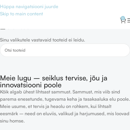
Toetab normaalset vere kolesteroolitaset ja sobib aktiivse
Hüppa navigatsiooni juurde
eluviisi täiendamiseks
Skip to main content
0
Show column
Sinu valikutele vastavaid tooteid ei leidu.
Meie lugu – seiklus tervise, jõu ja
innovatsiooni poole
Kõik algab ühest lihtsast sammust. Sammust, mis viib sind
parema enesetunde, tugevama keha ja tasakaaluka elu poole.
Meie usume, et tervis ja heaolu on rohkem, kui lihtsalt
eesmärk – need on eluviis, valikud ja harjumused, mis loovad
sinu homse.