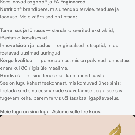
Koos loovad
sogood®
ja
FA Engineered
Nutrition®
brändipere, mis ühendab tervise, teaduse ja
looduse. Meie väärtused on lihtsad:
Turvalisus ja tõhusus
– standardiseeritud ekstraktid,
tõestatud koostisosad.
Innovatsioon ja teadus
– originaalsed retseptid, mida
toetavad uusimad uuringud.
Kõrge kvaliteet
– pühendumus, mis on pälvinud tunnustuse
enam kui 80 riigis üle maailma.
Hoolivus
– nii sinu tervise kui ka planeedi vastu.
See on lugu kahest teekonnast, mis kohtuvad ühes sihis:
toetada sind sinu eesmärkide saavutamisel, olgu see siis
tugevam keha, parem tervis või tasakaal igapäevaelus.
Meie lugu on sinu lugu. Astume selle tee koos.